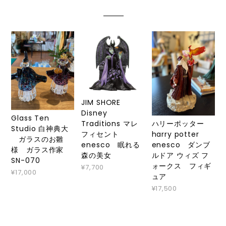
JIM SHORE
Disney
Glass Ten
ハリーポッター
Traditions マレ
Studio 白神典大
harry potter
フィセント
ガラスのお雛
enesco ダンブ
enesco 眠れる
様 ガラス作家
ルドア ウィズ フ
森の美女
SN-070
ォークス フィギ
¥7,700
¥17,000
ュア
¥17,500