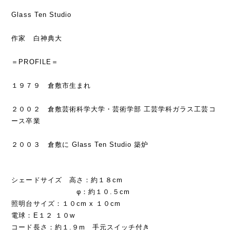
Glass Ten Studio
作家 白神典大
＝PROFILE＝
１９７９ 倉敷市生まれ
２００２ 倉敷芸術科学大学・芸術学部 工芸学科ガラス工芸コ
ース卒業
２００３ 倉敷に Glass Ten Studio 築炉
シェードサイズ 高さ：約１８cm
φ：約１０.５cm
照明台サイズ：１０cm x １０cm
電球：E１２ １０w
コード長さ：約１.９m 手元スイッチ付き