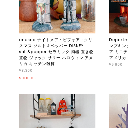
enesco ナイトメア・ビフォア・クリ
Departm
スマス ソルト＆ペッパー DISNEY
ンプキン
salt&pepper セラミック 陶器 置き物
ア ミニチ
置物 ジャック サリー ハロウィン アメ
アメリカ
リカ キッチン雑貨
¥9,900
¥3,300
SOLD OUT