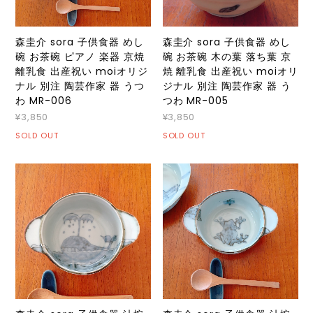
森圭介 sora 子供食器 めし
森圭介 sora 子供食器 めし
碗 お茶碗 ピアノ 楽器 京焼
碗 お茶碗 木の葉 落ち葉 京
離乳食 出産祝い moiオリジ
焼 離乳食 出産祝い moiオリ
ナル 別注 陶芸作家 器 うつ
ジナル 別注 陶芸作家 器 う
わ MR-006
つわ MR-005
¥3,850
¥3,850
SOLD OUT
SOLD OUT