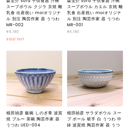
森圭介 sora 子供食器 汁椀
森圭介 sora 子供食器 汁椀
スープボウル クジラ 京焼 離
スープボウル カエル 京焼 離
乳食 出産祝い moiオリジナ
乳食 出産祝い moiオリジナ
ル 別注 陶芸作家 器 うつわ
ル 別注 陶芸作家 器 うつわ
MR-002
MR-001
¥4,180
¥4,180
SOLD OUT
植田禎彦 飯碗 しのぎ青 波賀
植田禎彦 サラダボウル スー
焼 ブルー 茶碗 陶芸作家 器
プ ボール 斫手 白 うつわ 中
うつわ UED-004
鉢 波賀焼 陶芸作家 器 うつ