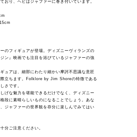
れており、ヘビはジャファーに巻き付いています。
cm
5cm
ァーのフィギュアが登場。ディズニーヴィランズの
ラジン』映画でも注目を浴びているジャファーの強
。
ィギュアは、細部にわたり細かい摩訶不思議な意匠
す。Folklore by Jim Shoreの特徴である
美しさです。
怪しげな魅力を堪能できるだけでなく、ディズニー
も格段に素晴らしいものになることでしょう。あな
て、ジャファーの世界観を存分に楽しんでみてはい
は十分ご注意ください。