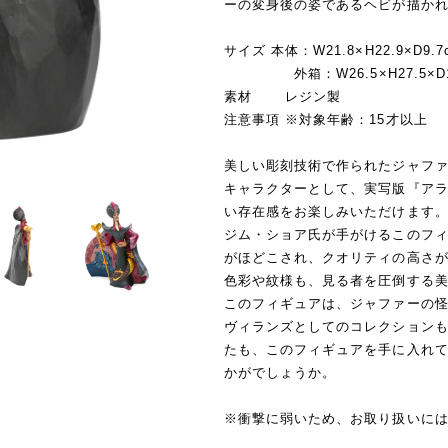
ーの変身後の姿であるヘビが描か
サイズ 本体：W21.8×H22.9×D9.7
外箱：W26.5×H27.5×D1
素材 レジン製
注意事項 ※対象年齢：15才以上
美しい彫刻技術で作られたジャフ
キャラクターとして、実写版『ア
い存在感をお楽しみいただけます
ジム・ショア氏が手がけるこのフ
がほどこされ、クオリティの高さが際立ちま
色彩や紋様も、見る者を圧倒する
このフィギュアは、ジャファーの
ヴィランズとしてのコレクション
たも、このフィギュアを手に入れ
かがでしょうか。
※衝撃に弱いため、お取り扱いに