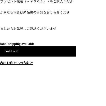
＜プレゼント包装（＋￥３００）＞をご購入くださ
先が異なる場合は納品書の有無をおしらせくださ
いましたらお気軽にご連絡くださいませ
ional shipping available
Sold out
内にお住まいの方向け