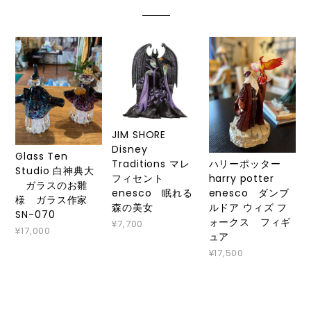
JIM SHORE
Disney
Glass Ten
ハリーポッター
Traditions マレ
Studio 白神典大
harry potter
フィセント
ガラスのお雛
enesco ダンブ
enesco 眠れる
様 ガラス作家
ルドア ウィズ フ
森の美女
SN-070
ォークス フィギ
¥7,700
¥17,000
ュア
¥17,500