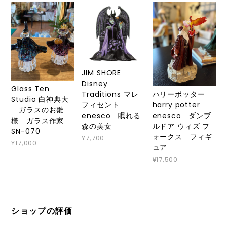
JIM SHORE
Disney
Glass Ten
ハリーポッター
Traditions マレ
Studio 白神典大
harry potter
フィセント
ガラスのお雛
enesco ダンブ
enesco 眠れる
様 ガラス作家
ルドア ウィズ フ
森の美女
SN-070
ォークス フィギ
¥7,700
¥17,000
ュア
¥17,500
ショップの評価