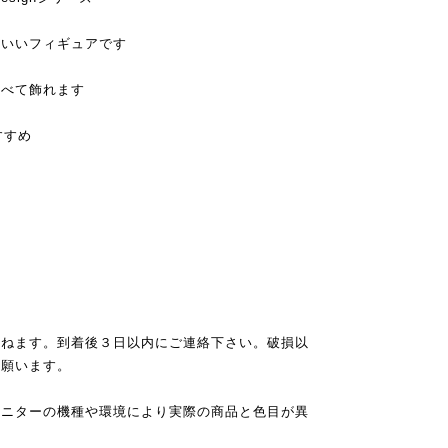
わいいフィギュアです
並べて飾れます
すすめ
かねます。到着後３日以内にご連絡下さい。破損以
担願います。
モニターの機種や環境により実際の商品と色目が異