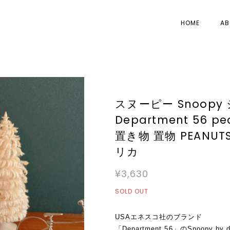
HOME
AB
スヌーピー Snoop
Department 56 pe
置き物 置物 PEANU
リカ
¥3,630
SOLD OUT
USAエネスコ社のブランド
「Department 56」のSnoopy by