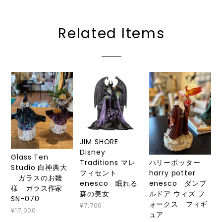
Related Items
JIM SHORE
Disney
Glass Ten
ハリーポッター
Traditions マレ
Studio 白神典大
harry potter
フィセント
ガラスのお雛
enesco ダンブ
enesco 眠れる
様 ガラス作家
ルドア ウィズ フ
森の美女
SN-070
ォークス フィギ
¥7,700
¥17,000
ュア