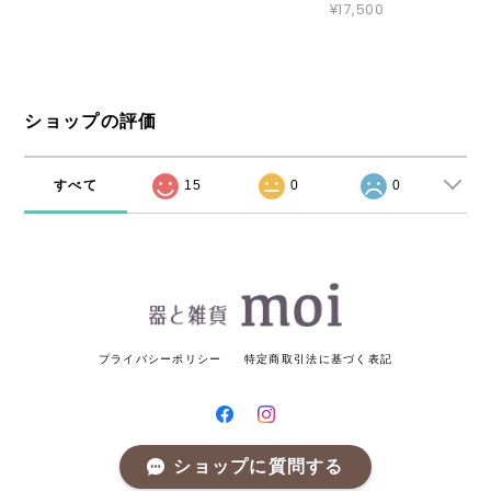
¥17,500
ショップの評価
すべて
15
0
0
プライバシーポリシー
特定商取引法に基づく表記
ショップに質問する
© 器と雑貨 moi All rights reserved.