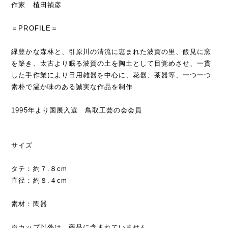
作家 植田禎彦
＝PROFILE＝
緑豊かな森林と、引原川の清流に恵まれた波賀の里、飯見に窯
を築き、太古より眠る波賀の土を陶土として目覚めさせ、一貫
した手作業により日用雑器を中心に、花器、茶器等、一つ一つ
素朴で温か味のある誠実な作品を制作
1995年より国展入選 鳥取工芸の会会員
サイズ
タテ：約７.８cm
直径：約８.４cm
素材：陶器
※カップ以外は、商品に含まれていません。