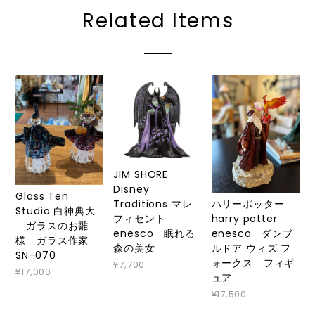
Related Items
JIM SHORE
Disney
Glass Ten
ハリーポッター
Traditions マレ
Studio 白神典大
harry potter
フィセント
ガラスのお雛
enesco ダンブ
enesco 眠れる
様 ガラス作家
ルドア ウィズ フ
森の美女
SN-070
ォークス フィギ
¥7,700
¥17,000
ュア
¥17,500