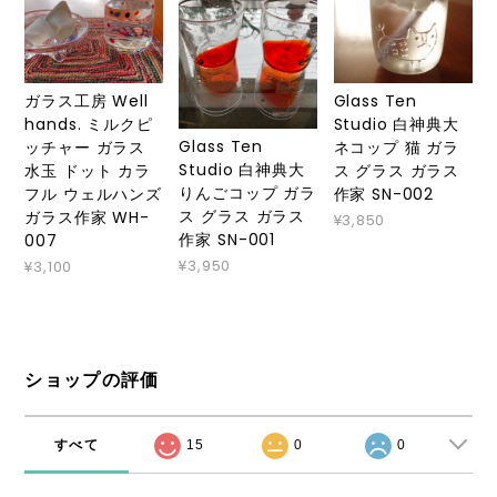
ガラス工房 Well
Glass Ten
hands. ミルクピ
Studio 白神典大
Glass Ten
ッチャー ガラス
ネコップ 猫 ガラ
Studio 白神典大
水玉 ドット カラ
ス グラス ガラス
りんごコップ ガラ
フル ウェルハンズ
作家 SN-002
ス グラス ガラス
ガラス作家 WH-
¥3,850
作家 SN-001
007
¥3,950
¥3,100
ショップの評価
すべて
15
0
0